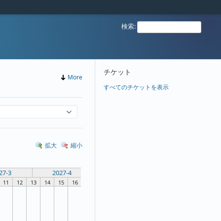
検索
:
チケット
More
すべてのチケットを表示
拡大
縮小
27-3
2027-4
11
12
13
14
15
16
17