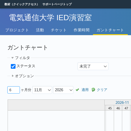
教材（クイックアクセス）
サポートページトップ
電気通信大学 IED演習室
プロジェクト
活動
チケット
作業時間
ガントチャート
ガントチャート
フィルタ
ステータス
オプション
ヶ月分
適用
クリア
2026-11
45
46
47