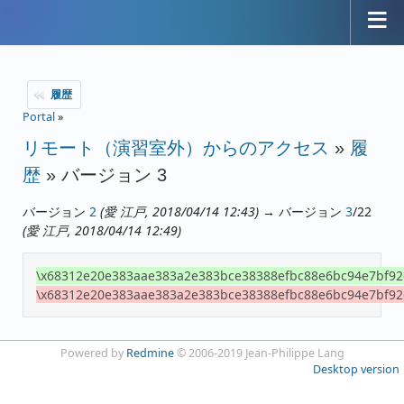
履歴
Portal
»
リモート（演習室外）からのアクセス
»
履
歴
» バージョン 3
バージョン
2
(愛 江戸, 2018/04/14 12:43)
→ バージョン
3
/22
(愛 江戸, 2018/04/14 12:49)
\x68312e20e383aae383a2e383bce38388efbc88e6bc94e7bf9
\x68312e20e383aae383a2e383bce38388efbc88e6bc94e7bf9
Powered by
Redmine
© 2006-2019 Jean-Philippe Lang
Desktop version