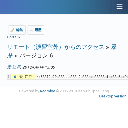
編集
履歴
Portal
»
リモート（演習室外）からのアクセス
»
履
歴
» バージョン 6
愛 江戸
, 2018/04/14 13:05
1
6
愛 江戸
\x68312e20e383aae383a2e383bce38388efbc88
Powered by
Redmine
© 2006-2019 Jean-Philippe Lang
Desktop version