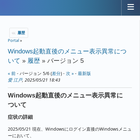
履歴
Portal
»
Windows起動直後のメニュー表示異常につ
いて
»
履歴
» バージョン 5
« 前
- バージョン 5/6 (
差分
) -
次 »
-
最新版
愛 江戸
, 2025/05/21 18:43
Windows起動直後のメニュー表示異常に
ついて
症状の詳細
2025/05/21 現在、Windowsにログイン直後のWindowsメニュ
ーにおいて、