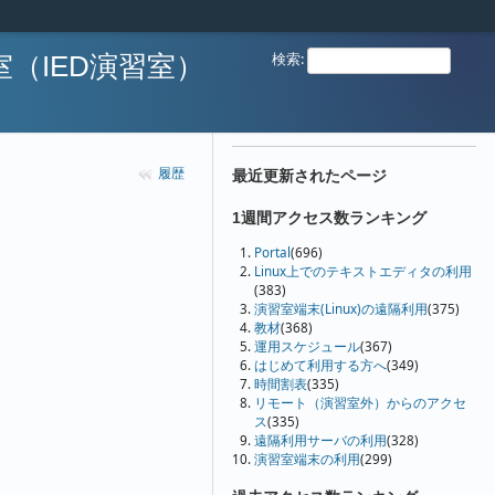
検索
:
（IED演習室）
履歴
最近更新されたページ
1週間アクセス数ランキング
Portal
(696)
Linux上でのテキストエディタの利用
(383)
演習室端末(Linux)の遠隔利用
(375)
教材
(368)
運用スケジュール
(367)
はじめて利用する方へ
(349)
時間割表
(335)
リモート（演習室外）からのアクセ
ス
(335)
遠隔利用サーバの利用
(328)
演習室端末の利用
(299)