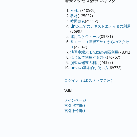
過去アクセス数ランキング
Portal
(318509)
教材
(125032)
時間割表
(89932)
Linux上でのテキストエディタの利用
(86997)
運用スケジュール
(83731)
リモート（演習室外）からのアクセ
ス
(82047)
演習室端末(Linux)の遠隔利用
(78312)
はじめて利用する方へ
(76757)
演習室端末の利用
(74377)
Linuxの基本的な使い方
(69778)
ログイン（IEDスタッフ専用）
Wiki
メインページ
索引(名前順)
索引(日付順)