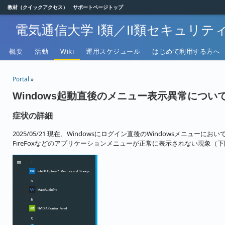
教材（クイックアクセス）
サポートページトップ
電気通信大学 I類／II類セキュリ
概要
活動
Wiki
運用スケジュール
はじめて利用する方へ
Portal
»
Windows起動直後のメニュー表示異常につい
症状の詳細
2025/05/21 現在、Windowsにログイン直後のWindowsメニューにおい
FireFoxなどのアプリケーションメニューが正常に表示されない現象（