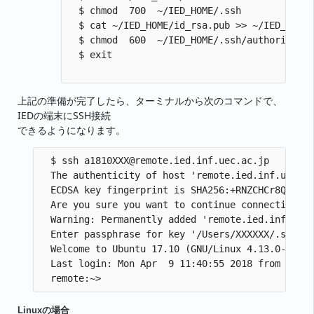
  $ chmod  700  ~/IED_HOME/.ssh

  $ cat ~/IED_HOME/id_rsa.pub >> ~/IED_HOME/
  $ chmod  600  ~/IED_HOME/.ssh/authorized_k
  $ exit

上記の準備が完了したら、ターミナルから次のコマンドで、
IEDの端末にSSH接続
できるようになります。
  $ ssh a1810XXX@remote.ied.inf.uec.ac.jp

  The authenticity of host 'remote.ied.inf.uec.ac
  ECDSA key fingerprint is SHA256:+RNZCHCr8QtnoTf
  Are you sure you want to continue connecting (y
  Warning: Permanently added 'remote.ied.inf.uec.
  Enter passphrase for key '/Users/XXXXXX/.ss
  Welcome to Ubuntu 17.10 (GNU/Linux 4.13.0-21-ge
  Last login: Mon Apr  9 11:40:55 2018 from 172.2
Linuxの場合