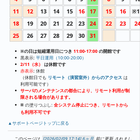
11
12
13
14
15
16
17
15
16
※1
18
19
20
21
22
23
24
22
23
2
25
26
27
28
29
30
31
※の日は短縮運用日につき
11:00-17:00
の開館です
黒表示:
平日運用（10:00-20:00）
2/11（水）
は休館です
赤表示
: 休館
（休館日でも
リモート（演習室外）からのアクセス
は
利用可能です）
サーバのメンテナンスの都合により、リモート利用が制
限される場合があります。
■
の塗りつぶし:
全システム停止につき、リモートから
も利用不可です
▲サポートページトップに戻る
このページは
6ヶ月
前に更新
されまし