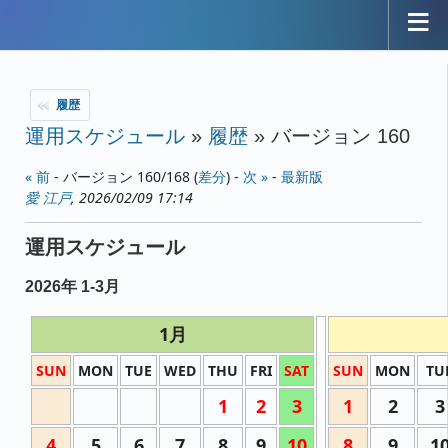
履歴
運用スケジュール
»
履歴
» バージョン 160
« 前
- バージョン 160/168 (
差分
) -
次 »
-
最新版
愛 江戸
, 2026/02/09 17:14
運用スケジュール
2026年 1-3月
1月
SUN
MON
TUE
WED
THU
FRI
SAT
SUN
MON
TU
1
2
3
1
2
3
4
5
6
7
8
9
10
8
9
1