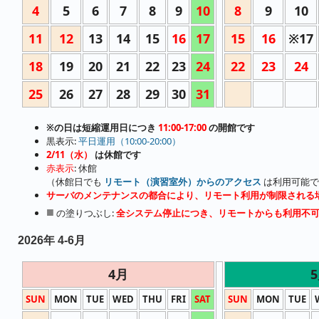
4
5
6
7
8
9
10
8
9
10
11
12
13
14
15
16
17
15
16
※17
18
19
20
21
22
23
24
22
23
24
25
26
27
28
29
30
31
※の日は短縮運用日につき
11:00-17:00
の開館です
黒表示:
平日運用（10:00-20:00）
2/11（水）
は休館です
赤表示
: 休館
（休館日でも
リモート（演習室外）からのアクセス
は利用可能で
サーバのメンテナンスの都合により、リモート利用が制限される
■
の塗りつぶし:
全システム停止につき、リモートからも利用不
2026年 4-6月
4月
SUN
MON
TUE
WED
THU
FRI
SAT
SUN
MON
TUE