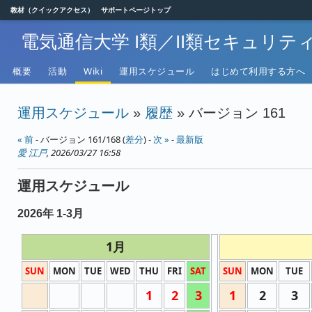
教材（クイックアクセス）
サポートページトップ
電気通信大学 I類／II類セキュリ
概要
活動
Wiki
運用スケジュール
はじめて利用する方へ
運用スケジュール
»
履歴
» バージョン 161
« 前
- バージョン 161/168 (
差分
) -
次 »
-
最新版
愛 江戸
, 2026/03/27 16:58
運用スケジュール
2026年 1-3月
1月
SUN
MON
TUE
WED
THU
FRI
SAT
SUN
MON
TUE
1
2
3
1
2
3