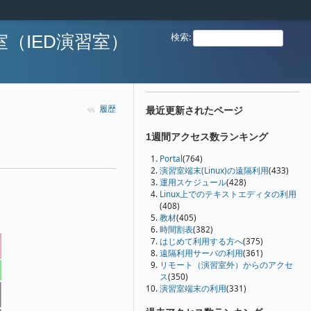
検索
:
（IED演習室）
履歴
最近更新されたページ
1週間アクセス数ランキング
Portal
(764)
演習室端末(Linux)の遠隔利用
(433)
運用スケジュール
(428)
Linux上でのテキストエディタの利用
(408)
教材
(405)
時間割表
(382)
はじめて利用する方へ
(375)
遠隔利用サーバの利用
(361)
リモート（演習室外）からのアクセ
ス
(350)
演習室端末の利用
(331)