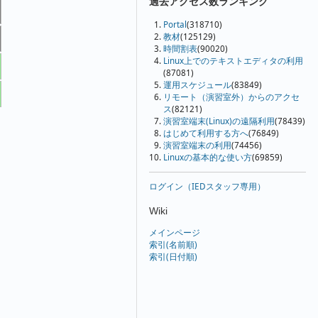
過去アクセス数ランキング
Portal
(318710)
教材
(125129)
時間割表
(90020)
Linux上でのテキストエディタの利用
(87081)
運用スケジュール
(83849)
リモート（演習室外）からのアクセ
ス
(82121)
演習室端末(Linux)の遠隔利用
(78439)
はじめて利用する方へ
(76849)
演習室端末の利用
(74456)
Linuxの基本的な使い方
(69859)
ログイン（IEDスタッフ専用）
Wiki
メインページ
索引(名前順)
索引(日付順)